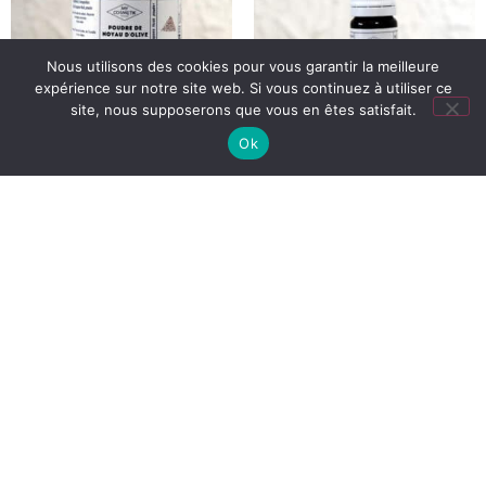
Nous utilisons des cookies pour vous garantir la meilleure
expérience sur notre site web. Si vous continuez à utiliser ce
site, nous supposerons que vous en êtes satisfait.
Ok
POUDRE DE NOYAU
PROTÉINE DE RIZ
D’OLIVE 50 G
HYDROLYSÉE 5 ML
3,95
€
1,95
€
Ajouter au panier
Ajouter au panier