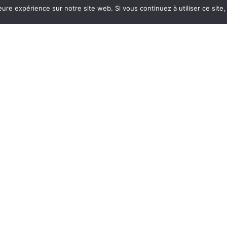
leure expérience sur notre site web. Si vous continuez à utiliser ce sit
IER-BOUTIQUE SAKAÏD
É
RETR
du Maquis de Saffré 44390 Nort sur Erdre
i au vendredi : 10h à 12h30 – 14h30 à
medi : 9h30 à 13h
ATIONS PRATIQUES