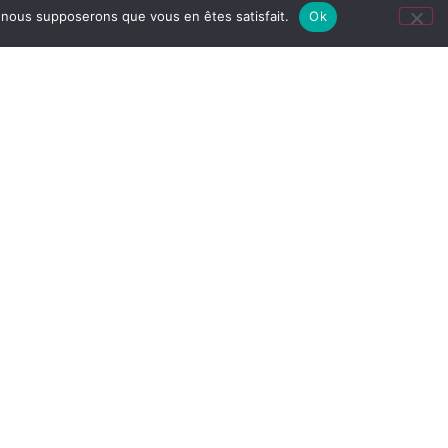
e, nous supposerons que vous en êtes satisfait.
Ok
NEWSLETTER
OUVE NOUS LA-BAS !