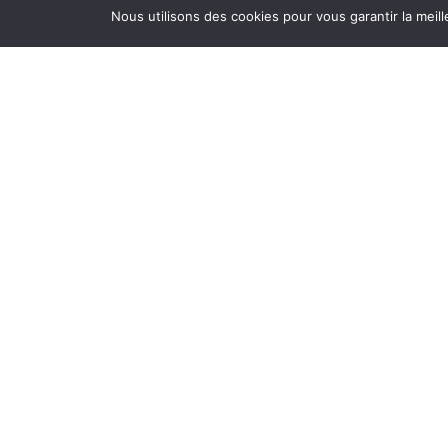
Nous utilisons des cookies pour vous garantir la meil
Partager cette page sur :
BIENVENUE CHEZ SAKAÏDÉ
L’ATEL
Depuis 8 ans, notre famille a réduit de 97%
22 rue 
ses déchets résiduels. Nous nous améliorons
du mard
chaque jour. Et ce mode de vie zéro déchet
19h00
fait sens pour nous.
et le sa
Alors, j’ai créé Sakaïdé pour partager nos
expériences. De simple
blog
, Sakaïdé s’est
transformé en entreprise dédiée au zéro
INFORM