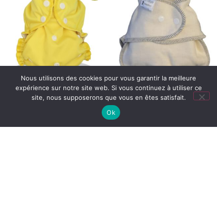
Nous utilisons des cookies pour vous garantir la meilleure
expérience sur notre site web. Si vous continuez à utiliser ce
COUCHE APPLECHEEKS
COUCHE CLASSIQUE
site, nous supposerons que vous en êtes satisfait.
TE1 TAILLE UNIQUE 2,8 À
LULU
Ok
17,30
€
–
18,10
€
16 KG
32,00
€
16,00
€
Choix des options
Choix des options
Promo !
Promo !