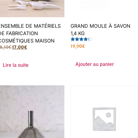
ENSEMBLE DE MATÉRIELS
GRAND MOULE À SAVON
DE FABRICATION
1,4 KG
COSMÉTIQUES MAISON
Note
19,90
€
18,10
€
17,00
€
4.00
sur 5
Ajouter au panier
Lire la suite