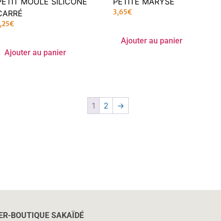
PETIT MOULE SILICONE
PETITE MARYSE
3,65
€
CARRÉ
,25
€
Ajouter au panier
Ajouter au panier
1
2
→
IER-BOUTIQUE SAKAÏD
É