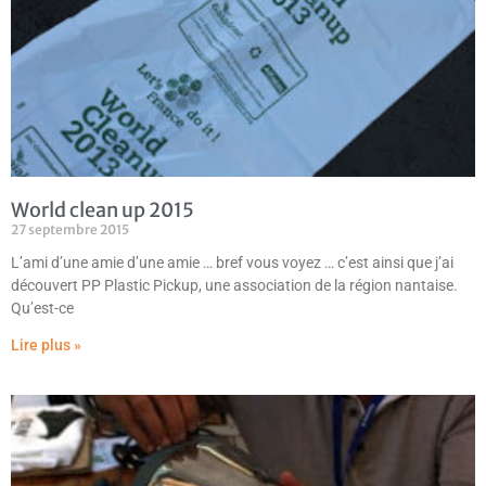
World clean up 2015
27 septembre 2015
L’ami d’une amie d’une amie … bref vous voyez … c’est ainsi que j’ai
découvert PP Plastic Pickup, une association de la région nantaise.
Qu’est-ce
Lire plus »