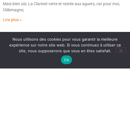
Mais bien sûr, La Clarinet verte et restée aux aguets, car pour moi,
l’Allemagne,
Lire plus »
Un voyage se profile
Nous utilisons des cookies pour vous garantir la meilleure
4 mars 2015
expérience sur notre site web. Si vous continuez à utiliser ce
La Clarinette verte part en voyage … Youpi !! J’ai la chance de partir
site, nous supposerons que vous en êtes satisfait.
accompagner un groupe d’élèves en Allemagne pendant une
Ok
semaine. Les choses
Lire plus »
1
2
3
4
5
Partager cette page sur :