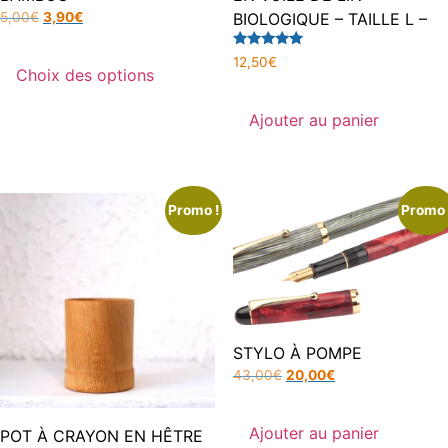
5,00
€
3,90
€
BIOLOGIQUE – TAILLE L –
Note
12,50
€
5.00
Choix des options
sur 5
Ajouter au panier
Promo !
Promo 
STYLO À POMPE
43,00
€
20,00
€
Ajouter au panier
POT À CRAYON EN HÊTRE