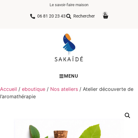
Le savoir-faire maison
0
06 81 20 23 43
Rechercher
MENU
Accueil
/
eboutique
/
Nos ateliers
/ Atelier découverte de
l’aromathérapie