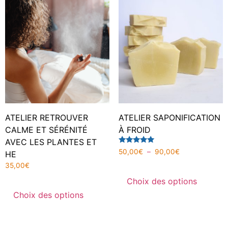
ATELIER RETROUVER
ATELIER SAPONIFICATION
CALME ET SÉRÉNITÉ
À FROID
AVEC LES PLANTES ET
Note
50,00
€
–
90,00
€
HE
5.00
sur 5
35,00
€
Choix des options
Choix des options