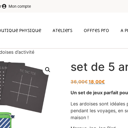
r
Mon compte
outique physique
Ateliers
Offres pro
A 
doises d’activité
set de 5 a
36,00
€
18,00
€
Un set de jeux parfait po
Les ardoises sont idéales p
pendant les voyages, en so
maison !