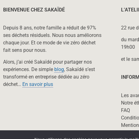
BIENVENUE CHEZ SAKAÏDÉ
L’ATEL
Depuis 8 ans, notre famille a réduit de 97%
22 rue 
ses déchets résiduels. Nous nous améliorons
du mard
chaque jour. Et ce mode de vie zéro déchet
19h00
fait sens pour nous.
et le sa
Alors, j’ai créé Sakaïdé pour partager nos
expériences. De simple
blog
, Sakaïdé s’est
transformé en entreprise dédiée au zéro
INFORM
déchet…
En savoir plus
Les ava
Notre ét
FAQ
Conditio
Mention
Nos par