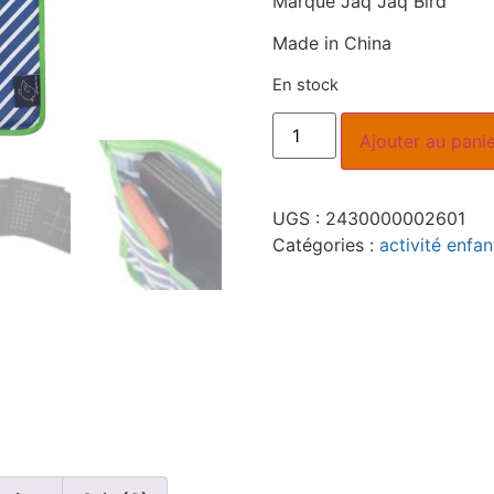
Marque Jaq Jaq Bird
Made in China
En stock
Ajouter au pani
UGS :
2430000002601
Catégories :
activité enfan