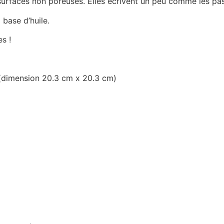
surfaces non poreuses. Elles écrivent un peu comme les pas
 base d’huile.
es !
e (dimension 20.3 cm x 20.3 cm)