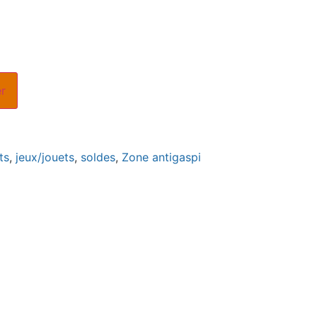
er
ts
,
jeux/jouets
,
soldes
,
Zone antigaspi