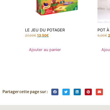
LE JEU DU POTAGER
POT À
27,00
€
13,50
€
5,00
€
2
Ajouter au panier
Ajou
Partager cette page sur :