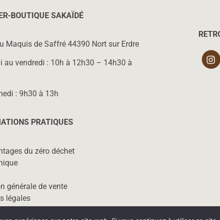
IER-BOUTIQUE SAKAÏD
É
RETR
du Maquis de Saffré 44390 Nort sur Erdre
i au vendredi : 10h à 12h30 – 14h30 à
medi : 9h30 à 13h
ATIONS PRATIQUES
ntages du zéro déchet
hique
n générale de vente
s légales
tenaires