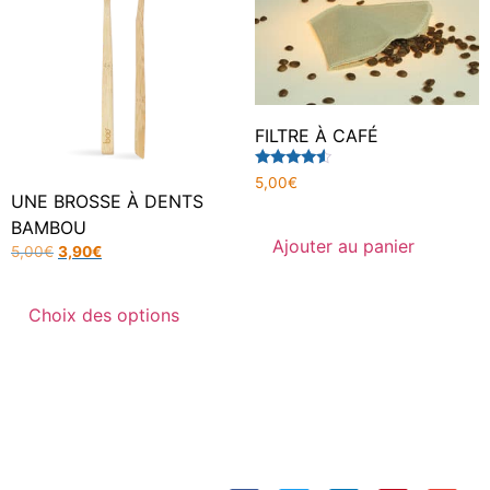
FILTRE À CAFÉ
Note
5,00
€
4.33
UNE BROSSE À DENTS
sur 5
BAMBOU
Ajouter au panier
5,00
€
3,90
€
Choix des options