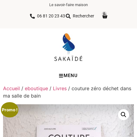
Le savoir-faire maison
0
06 81 20 23 43
Rechercher
MENU
Accueil
/
eboutique
/
Livres
/ couture zéro déchet dans
ma salle de bain
Promo !