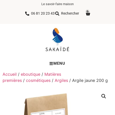
Le savoir-faire maison
0
06 81 20 23 43
Rechercher
MENU
Accueil
/
eboutique
/
Matières
premières
/
cosmétiques
/
Argiles
/ Argile jaune 200 g