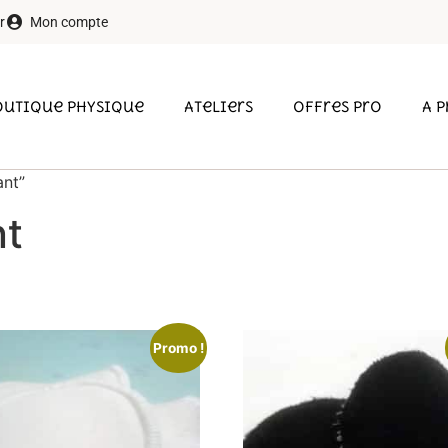
r
Mon compte
outique physique
Ateliers
Offres pro
A 
ant”
nt
Promo !