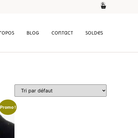
0
propos
Blog
Contact
soldes
Promo !