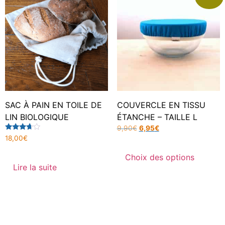
SAC À PAIN EN TOILE DE
COUVERCLE EN TISSU
LIN BIOLOGIQUE
ÉTANCHE – TAILLE L
9,90
€
6,95
€
Note
18,00
€
3.50
sur 5
Choix des options
Lire la suite