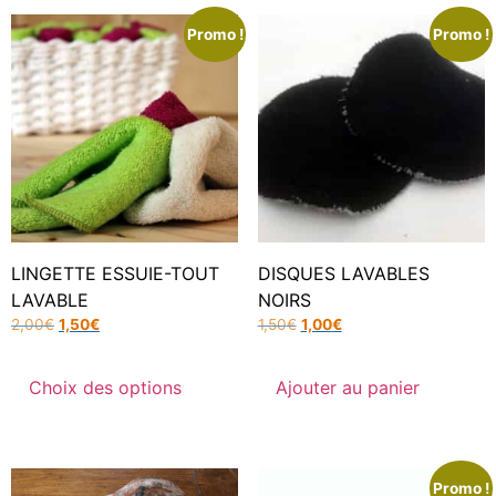
Promo !
Promo !
LINGETTE ESSUIE-TOUT
DISQUES LAVABLES
LAVABLE
NOIRS
2,00
€
1,50
€
1,50
€
1,00
€
Choix des options
Ajouter au panier
Promo !