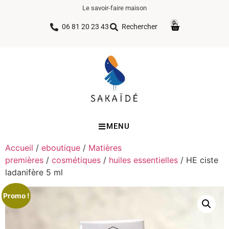
Le savoir-faire maison
0
06 81 20 23 43
Rechercher
MENU
Accueil
/
eboutique
/
Matières
premières
/
cosmétiques
/
huiles essentielles
/ HE ciste
ladanifère 5 ml
Promo !