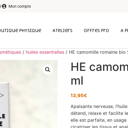
r
Mon compte
outique physique
Ateliers
Offres pro
A 
smétiques
/
huiles essentielles
/ HE camomille romaine bio 
HE camomi
ml
13,95
€
Apaisante nerveuse, l’huil
détend, relaxe et facilite 
elle est parfaite, en usag
cicatriser les tissus et ap