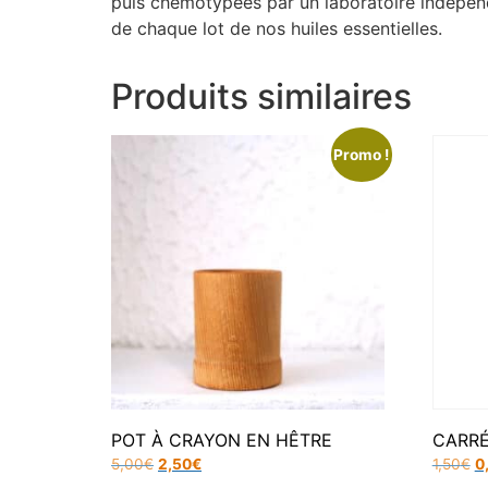
puis chémotypées par un laboratoire indépendan
de chaque lot de nos huiles essentielles.
Produits similaires
Promo !
POT À CRAYON EN HÊTRE
CARRÉ
5,00
€
2,50
€
1,50
€
0