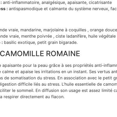
 :
anti-inflammatoire, analgésique, apaisante, cicatrisante
ess :
antispasmodique et calmante du système nerveux, facil
ande vraie, mandarine, marjolaine à coquilles , orange douce,
ande vraie, menthe poivrée , ciste ladanifère, huile végétale 
 :
basilic exotique, petit grain bigarade.
E CAMOMILLE ROMAINE
e apaisante pour la peau grâce à ses propriétés anti-inflam
calme et apaise les irritations en un instant. Ses vertus an
as de somatisation du stress. En association avec le petit g
estion difficile liés au stress. L’huile essentielle de camo
ciliter le sommeil. En diffusion son usage est assez limité c
a respirer directement au flacon.