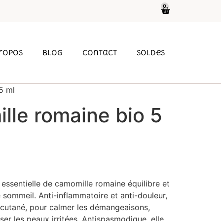
0
propos
Blog
Contact
soldes
5 ml
lle romaine bio 5
e essentielle de camomille romaine équilibre et
le sommeil. Anti-inflammatoire et anti-douleur,
e cutané, pour calmer les démangeaisons,
aiser les peaux irritées. Antispasmodique, elle