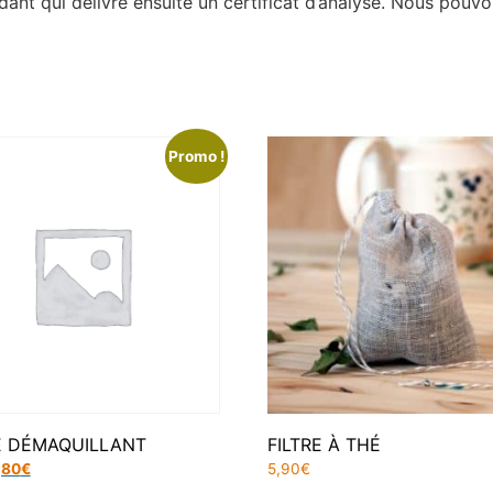
t qui délivre ensuite un certificat d’analyse. Nous pouvons
Promo !
 DÉMAQUILLANT
FILTRE À THÉ
,80
€
5,90
€